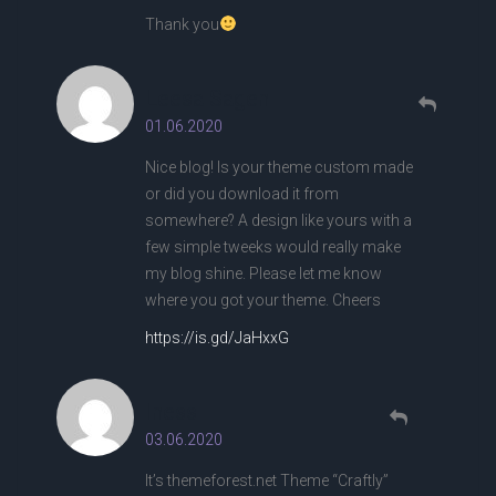
Thank you
Leesa Sagen
01.06.2020
Nice blog! Is your theme custom made
or did you download it from
somewhere? A design like yours with a
few simple tweeks would really make
my blog shine. Please let me know
where you got your theme. Cheers
https://is.gd/JaHxxG
Iness
03.06.2020
It’s themeforest.net Theme “Craftly”