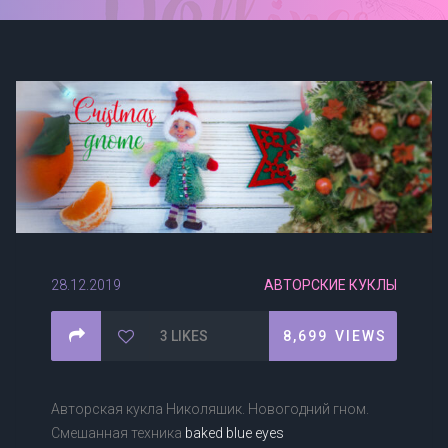
28.12.2019
АВТОРСКИЕ КУКЛЫ
3
LIKES
8,699
VIEWS
Авторская кукла Николяшик. Новогодний гном.
Смешанная техника
baked blue eyes