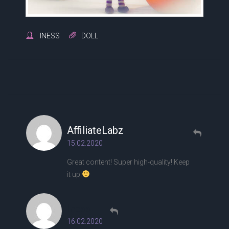
INESS
DOLL
AffiliateLabz
15.02.2020
Great content! Super high-quality! Keep
it up!
Iness
16.02.2020