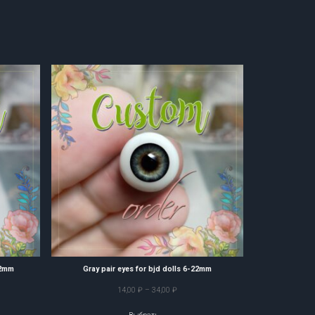
22mm
Gray pair eyes for bjd dolls 6-22mm
он
Диапазон
14,00
₽
–
34,00
₽
цен: