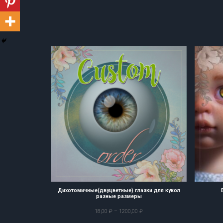
Дихотомичные(двуцветные) глазки для кукол
разные размеры
Диапазон
18,00
₽
–
1200,00
₽
цен: