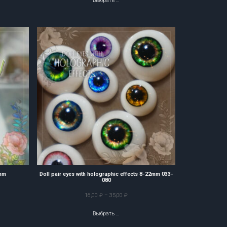
Выбрать …
14,00 ₽
–
34,00 ₽
2mm
Doll pair eyes with holographic effects 8-22mm 033-
080
он
Диапазон
16,00
₽
–
35,00
₽
цен:
Выбрать …
16,00 ₽