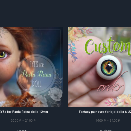
EYEs for Paola Reina dolls 12mm
Fantasy pair eyes for bjd dolls 6-
Диапазон
Диапаз
20,00
₽
–
21,00
₽
14,00
₽
–
34,00
₽
цен:
цен: