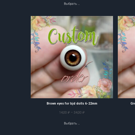
Выбрать …
18,00 ₽
–
1200,00 ₽
Brown eyes for bjd dolls 6-22mm
Gr
Диапазон
14,00
₽
–
34,00
₽
цен:
Выбрать …
14,00 ₽
–