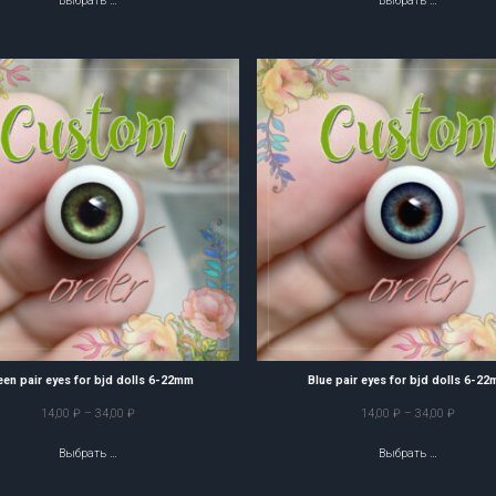
Выбрать …
Выбрать …
20,00 ₽
14,00 ₽
–
–
21,00 ₽
34,00 ₽
een pair eyes for bjd dolls 6-22mm
Blue pair eyes for bjd dolls 6-2
Диапазон
Диапаз
14,00
₽
–
34,00
₽
14,00
₽
–
34,00
₽
цен:
цен:
Выбрать …
Выбрать …
14,00 ₽
14,00 ₽
–
–