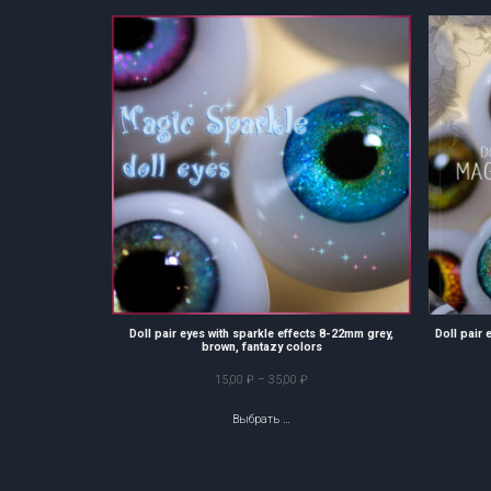
34,00 ₽
Doll pair eyes with sparkle effects 8-22mm grey,
Doll pair
brown, fantazy colors
Диапазон
15,00
₽
–
35,00
₽
цен:
Выбрать …
15,00 ₽
–
35,00 ₽